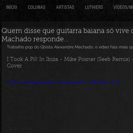
INÍCIO
COLUNAS
ARTISTAS
LUTHIERS
VÍDEOS/M
Quem disse que guitarra baiana só vive d
Machado responde...
Trabalho pop do Gbista Alexandre Machado, o vídeo fala mais que
I Took A Pill In Ibiza - Mike Posner (Seeb Remix) 
Cover
https://www.youtube.com/watch?v=3nbp0OxHt_A