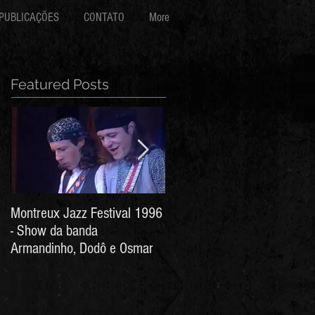
PUBLICAÇÕES
CONTATO
More
Featured Posts
Montreux Jazz Festival 1996
Jorge Barata e Marcos
- Show da banda
Stress - Hino ao Senhor do
Armandinho, Dodô e Osmar
Bonfim (Arthur de Salles e
João Antônio Wanderley)