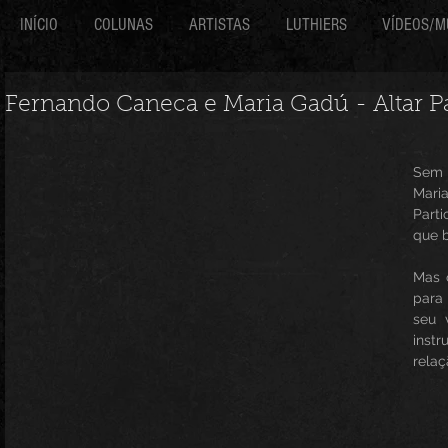
INÍCIO
COLUNAS
ARTISTAS
LUTHIERS
VÍDEOS/M
Fernando Caneca e Maria Gadú - Altar Pa
Sem 
Mar
Part
que b
Mas o
para
seu 
inst
relaç