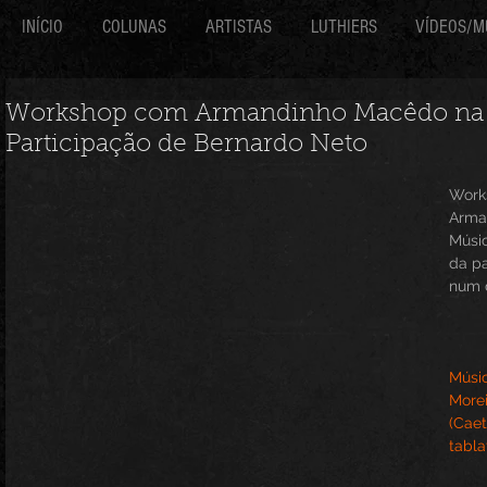
INÍCIO
COLUNAS
ARTISTAS
LUTHIERS
VÍDEOS/M
Workshop com Armandinho Macêdo na 
Participação de Bernardo Neto
Work
Arma
Músic
da pa
num 
Músic
Morei
(Caet
tabla