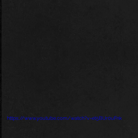
https://www.youtube.com/watch?v=et5BUr0uFnk