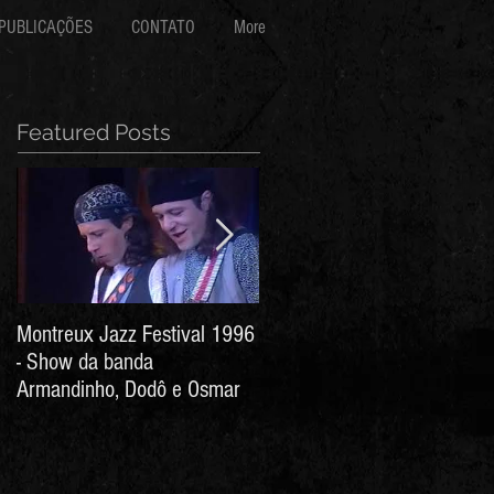
PUBLICAÇÕES
CONTATO
More
Featured Posts
Montreux Jazz Festival 1996
Jorge Barata e Marcos
- Show da banda
Stress - Hino ao Senhor do
Armandinho, Dodô e Osmar
Bonfim (Arthur de Salles e
João Antônio Wanderley)