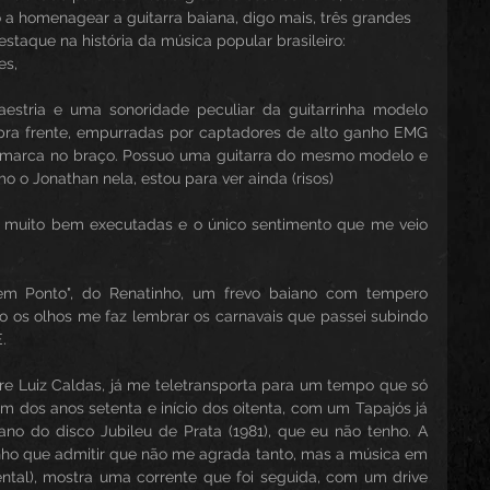
 a homenagear a guitarra baiana, digo mais, três grandes 
taque na história da música popular brasileiro: 
es,
estria e uma sonoridade peculiar da guitarrinha modelo 
 pra frente, empurradas por captadores de alto ganho EMG 
marca no braço. Possuo uma guitarra do mesmo modelo e 
o o Jonathan nela, estou para ver ainda (risos)
 muito bem executadas e o único sentimento que me veio 
 em Ponto", do Renatinho, um frevo baiano com tempero 
os olhos me faz lembrar os carnavais que passei subindo 
. 
e Luiz Caldas, já me teletransporta para um tempo que só 
im dos anos setenta e início dos oitenta, com um Tapajós já 
ano do disco Jubileu de Prata (1981), que eu não tenho. A 
nho que admitir que não me agrada tanto, mas a música em 
ntal), mostra uma corrente que foi seguida, com um drive 