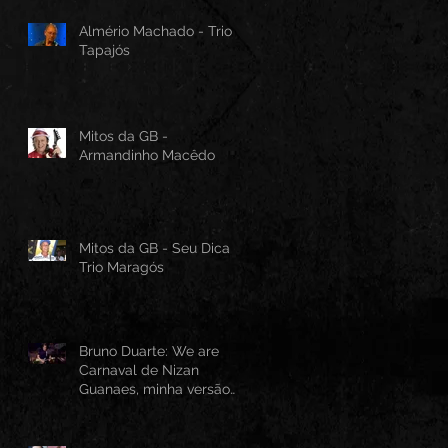
Almério Machado - Trio
Tapajós
Mitos da GB -
Armandinho Macêdo
Mitos da GB - Seu Dica -
Trio Maragós
Bruno Duarte: We are
Carnaval de Nizan
Guanaes, minha versão
instrumental em Guitarra
Baiana