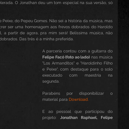
lerada. O Jonathan deu um tom especial na sua versão, só 
 e Peixe, do Pepeu Gomes. Não sei a história da música, mas 
a crer ser uma homenagem aos frevos dobrados do Haroldo 
, a partir de agora, pra mim será! Belíssima música, não 
dobrados. Das três é a minha preferida.
A parceria contou com a guitarra do 
Felipe Facó (foto ao lado)
 nas música 
"Los Armanditos" e "Haroldinho Filho 
e Peixe", com destaque para o solo 
executado com maestria na 
segunda.
Parabéns por disponibilizar o 
material para 
Download.
E ao pessoal que participou do 
projeto: 
Jonathan Raphael, Felipe 