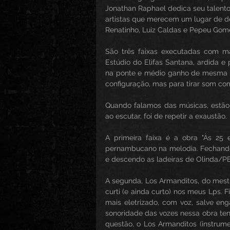
Jonathan Raphael dedica seu talento
artistas que merecem um lugar de des
Renatinho, Luiz Caldas e Pepeu Gom
São três faixas executadas com ma
Estúdio do Elifas Santana, ardida e
na ponte e médio ganho de mesma 
configuração, mas para tirar som com
Quando falamos das músicas, estão
ao escutar, foi de repetir a exaustão.
A primeira faixa é a obra "Às 25
pernambucano na melodia. Fechando 
e descendo as ladeiras de Olinda/PE
A segunda, Los Armanditos, do mestr
curti (e ainda curto) nos meus Lps. F
mais eletrizado, com voz, salve eng
sonoridade das vozes nessa obra te
questão, o Los Armanditos (instrume