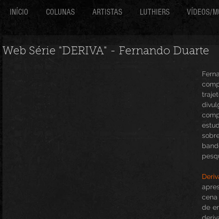
INÍCIO
COLUNAS
ARTISTAS
LUTHIERS
VÍDEOS/M
Web Série "DERIVA" - Fernando Duarte
Fern
comp
traje
divul
com
estu
sobre
bando
pesqu
Deriv
apre
cena 
de en
deriv