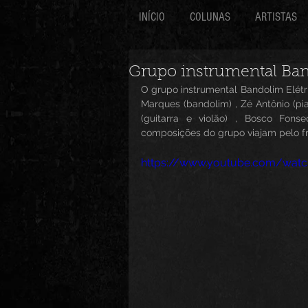
INÍCIO
COLUNAS
ARTISTAS
Grupo instrumental Ban
O grupo instrumental Bandolim Elét
Marques (bandolim) , Zé Antônio (pian
(guitarra e violão) , Bosco Fonse
composições do grupo viajam pelo fre
https://www.youtube.com/watc