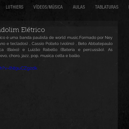
LUTHIERS
VÍDEOS/MÚSICA
AULAS
TABLATURAS
dolim Elétrico
rico é uma banda paulista de world music.Formado por Ney 
o e teclados) , Cassio Polleto (violino) , Beto Abbatepaulo 
ca (Baixo) e Luizão Rabello (Bateria e percussão). As 
vo, choro, jazz, pop, musica celta e baião.
h?v=lNt9uCZgzdk