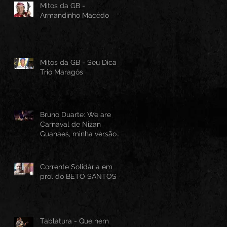
Mitos da GB -
Armandinho Macêdo
Mitos da GB - Seu Dica -
Trio Maragós
Bruno Duarte: We are
Carnaval de Nizan
Guanaes, minha versão
instrumental em Guitarra
Baiana
Corrente Solidária em
prol do BETO SANTOS
Tablatura - Que nem