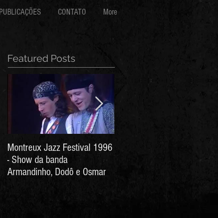
PUBLICAÇÕES
CONTATO
More
Featured Posts
Montreux Jazz Festival 1996
Jorge Barata e Marcos
- Show da banda
Stress - Hino ao Senhor do
Armandinho, Dodô e Osmar
Bonfim (Arthur de Salles e
João Antônio Wanderley)