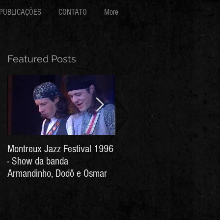
PUBLICAÇÕES
CONTATO
More
Featured Posts
Montreux Jazz Festival 1996
Jorge Barata e Marcos
- Show da banda
Stress - Hino ao Senhor do
Armandinho, Dodô e Osmar
Bonfim (Arthur de Salles e
João Antônio Wanderley)