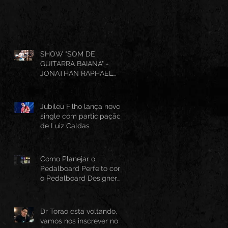
SHOW "SOM DE
GUITARRA BAIANA" -
JONATHAN RAPHAEL
(AO VIVO CANTINHO DO
FRANGO 25/07/2026)
Jubileu Filho lança novo
single com participação
de Luiz Caldas
Como Planejar o
Pedalboard Perfeito com
o Pedalboard Designer
Canvas
Dr Torao esta voltando,
vamos nos inscrever no