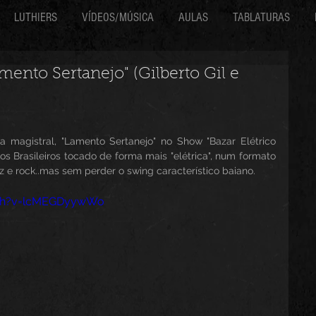
LUTHIERS
VÍDEOS/MÚSICA
AULAS
TABLATURAS
mento Sertanejo" (Gilberto Gil e
a magistral, "Lamento Sertanejo" no Show "Bazar Elétrico 
os Brasileiros tocado de forma mais "elétrica", num formato 
zz e rock..mas sem perder o swing característico baiano.
tch?v=lcMEGDyywWo