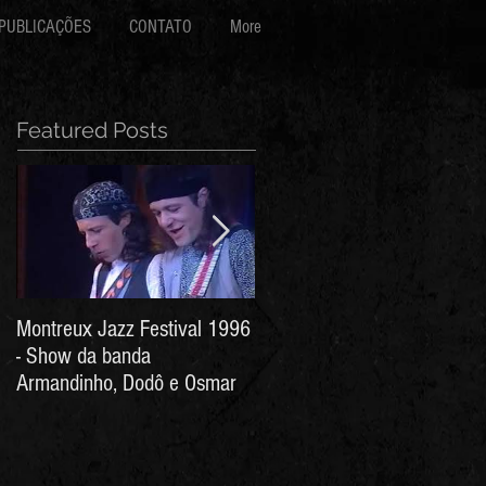
PUBLICAÇÕES
CONTATO
More
Featured Posts
Montreux Jazz Festival 1996
Jorge Barata e Marcos
- Show da banda
Stress - Hino ao Senhor do
Armandinho, Dodô e Osmar
Bonfim (Arthur de Salles e
João Antônio Wanderley)