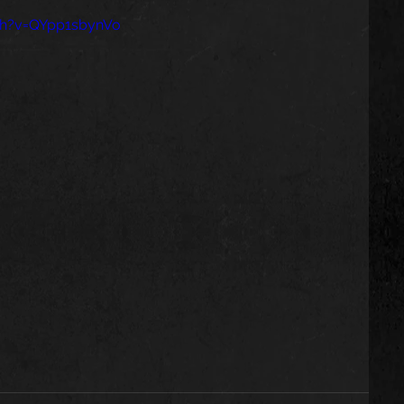
ch?v=QYpp1sbynVo