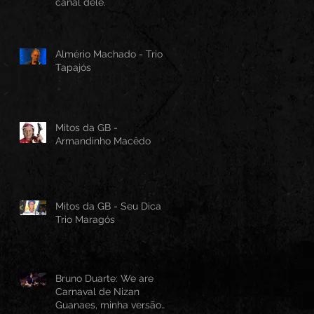
canal dele.
Almério Machado - Trio
Tapajós
Mitos da GB -
Armandinho Macêdo
Mitos da GB - Seu Dica -
Trio Maragós
Bruno Duarte: We are
Carnaval de Nizan
Guanaes, minha versão