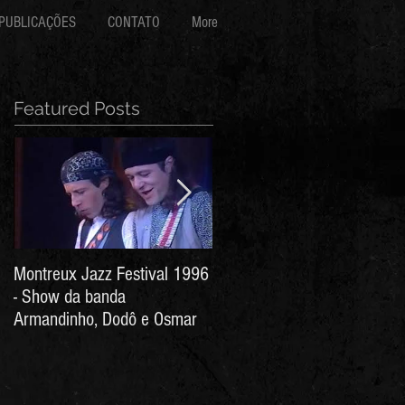
PUBLICAÇÕES
CONTATO
More
Featured Posts
Montreux Jazz Festival 1996
Jorge Barata e Marcos
- Show da banda
Stress - Hino ao Senhor do
Armandinho, Dodô e Osmar
Bonfim (Arthur de Salles e
João Antônio Wanderley)