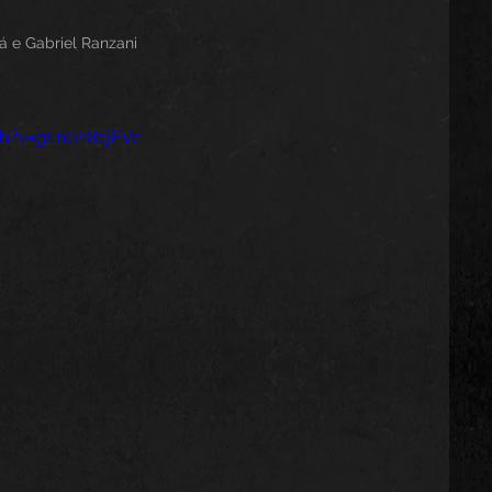
á e Gabriel Ranzani
h?v=gLn0h8cjFVc