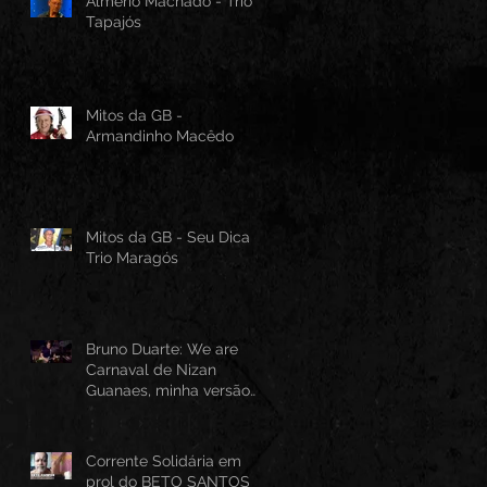
Almério Machado - Trio
Tapajós
Mitos da GB -
Armandinho Macêdo
Mitos da GB - Seu Dica -
Trio Maragós
Bruno Duarte: We are
Carnaval de Nizan
Guanaes, minha versão
instrumental em Guitarra
Baiana
Corrente Solidária em
prol do BETO SANTOS