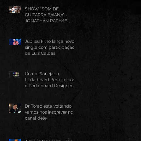
SHOW "SOM DE
GUITARRA BAIANA" -
JONATHAN RAPHAEL
(AO VIVO CANTINHO DO
FRANGO 25/07/2026)
Jubileu Filho lança novo
single com participação
de Luiz Caldas
Como Planejar o
Pedalboard Perfeito com
o Pedalboard Designer
Canvas
Dr Torao esta voltando,
vamos nos inscrever no
canal dele.