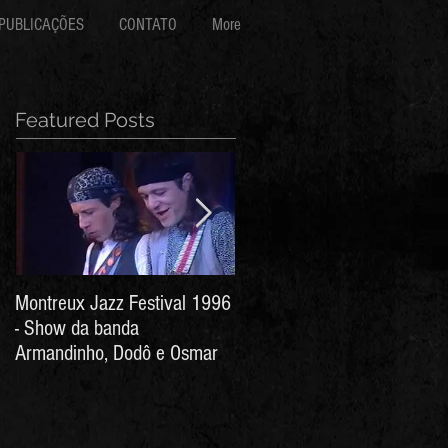
PUBLICAÇÕES
CONTATO
More
Featured Posts
Montreux Jazz Festival 1996
Jorge Barata e Marcos
- Show da banda
Stress - Hino ao Senhor do
Armandinho, Dodô e Osmar
Bonfim (Arthur de Salles e
João Antônio Wanderley)