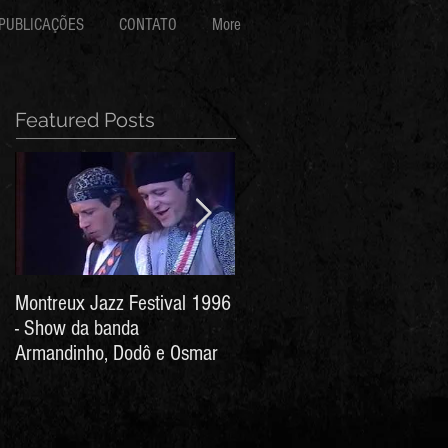
PUBLICAÇÕES
CONTATO
More
Featured Posts
Montreux Jazz Festival 1996
Jorge Barata e Marcos
- Show da banda
Stress - Hino ao Senhor do
Armandinho, Dodô e Osmar
Bonfim (Arthur de Salles e
João Antônio Wanderley)