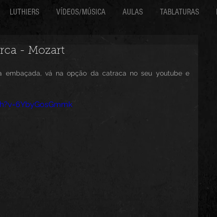
LUTHIERS
VÍDEOS/MÚSICA
AULAS
TABLATURAS
rca - Mozart
eja embaçada, vá na opção da catraca no seu youtube e 
tch?v=6YbyGosGmmk