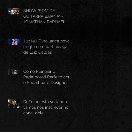
SHOW "SOM DE
GUITARRA BAIANA" -
JONATHAN RAPHAEL
(AO VIVO CANTINHO DO
FRANGO 25/07/2026)
Jubileu Filho lança novo
single com participação
de Luiz Caldas
Como Planejar o
Pedalboard Perfeito com
o Pedalboard Designer
Canvas
Dr Torao esta voltando,
vamos nos inscrever no
canal dele.