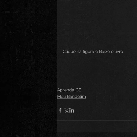
Clique na figura e Baixe o livro
Aprenda GB
Meu Bandolim