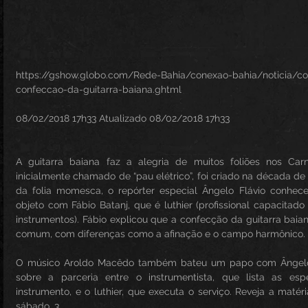
https://gshow.globo.com/Rede-Bahia/conexao-bahia/noticia/c
confeccao-da-guitarra-baiana.ghtml
08/02/2018 17h33 Atualizado 08/02/2018 17h33
A guitarra baiana faz a alegria de muitos foliões nos Carn
inicialmente chamado de “pau elétrico”, foi criado na década de
da folia momesca, o repórter especial Ângelo Flávio conhec
objeto com Fábio Batanj, que é luthier (profissional capacitado
instrumentos). Fábio explicou que a confecção da guitarra baian
comum, com diferenças como a afinação e o campo harmônico.
O músico Aroldo Macêdo também bateu um papo com Ângelo. 
sobre a parceria entre o instrumentista, que lista as espe
instrumento, e o luthier, que executa o serviço. Reveja a matér
sábado, 3.