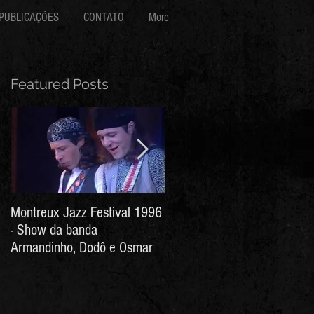
PUBLICAÇÕES
CONTATO
More
Featured Posts
Montreux Jazz Festival 1996
Jorge Barata e Marcos
- Show da banda
Stress - Hino ao Senhor do
Armandinho, Dodô e Osmar
Bonfim (Arthur de Salles e
João Antônio Wanderley)