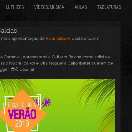
LUTHIERS
VÍDEOS/MÚSICA
AULAS
TABLATURAS
aldas
rimeira apresentação do 
#CarnaBlues
 deste ano, em 
o Carnaval, apresentarei a Guitarra Baiana como solista e 
io Nobre (baixo) e Uira Nogueira Cairo (bateria), além de 
agger. 😎✌ Cola lá!