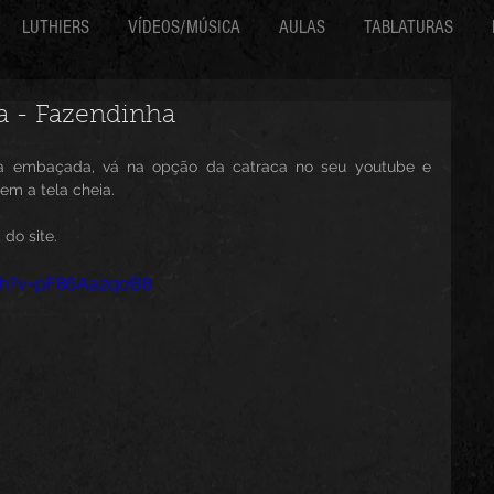
LUTHIERS
VÍDEOS/MÚSICA
AULAS
TABLATURAS
a - Fazendinha
eja embaçada, vá na opção da catraca no seu youtube e 
m a tela cheia.
 do site.
ch?v=pF86Aa2qoB8