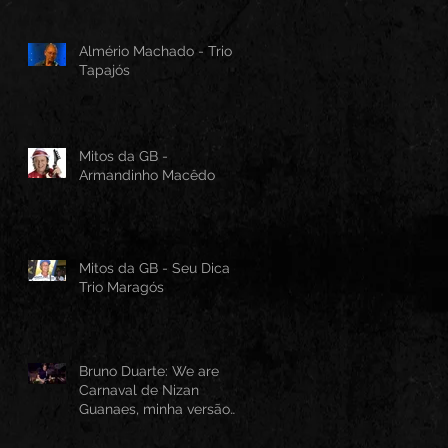
Almério Machado - Trio
Tapajós
Mitos da GB -
Armandinho Macêdo
Mitos da GB - Seu Dica -
Trio Maragós
Bruno Duarte: We are
Carnaval de Nizan
Guanaes, minha versão
instrumental em Guitarra
Baiana