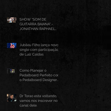
SHOW "SOM DE
GUITARRA BAIANA" -
JONATHAN RAPHAEL
(AO VIVO CANTINHO DO
FRANGO 25/07/2026)
Jubileu Filho lança novo
single com participação
de Luiz Caldas
Como Planejar o
Pedalboard Perfeito com
o Pedalboard Designer
Canvas
Dr Torao esta voltando,
vamos nos inscrever no
canal dele.