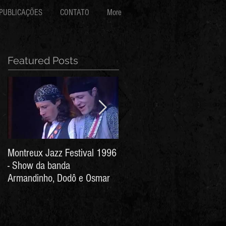
PUBLICAÇÕES
CONTATO
More
Featured Posts
Montreux Jazz Festival 1996
Jorge Barata e Marcos
- Show da banda
Stress - Hino ao Senhor do
Armandinho, Dodô e Osmar
Bonfim (Arthur de Salles e
João Antônio Wanderley)