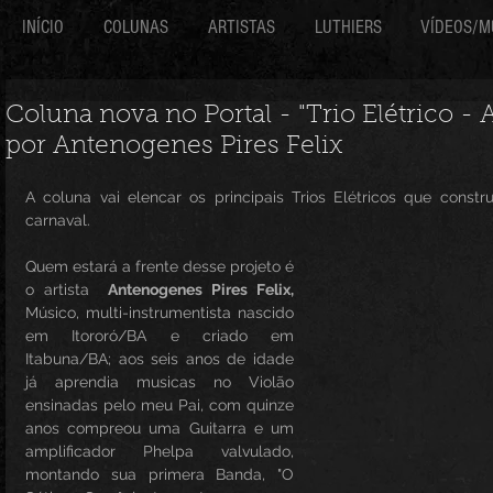
INÍCIO
COLUNAS
ARTISTAS
LUTHIERS
VÍDEOS/M
Coluna nova no Portal - "Trio Elétrico - 
por Antenogenes Pires Felix
A coluna vai elencar os principais Trios Elétricos que construi
carnaval.
​​Quem estará a frente desse projeto é 
o artista 
 Antenogenes Pires Felix,
Músico, multi-instrumentista nascido 
em Itororó/BA e criado em 
Itabuna/BA; aos seis anos de idade 
já aprendia musicas no Violão 
ensinadas pelo meu Pai, com quinze 
anos compreou uma Guitarra e um 
amplificador Phelpa valvulado,  
montando sua primera Banda, "O 