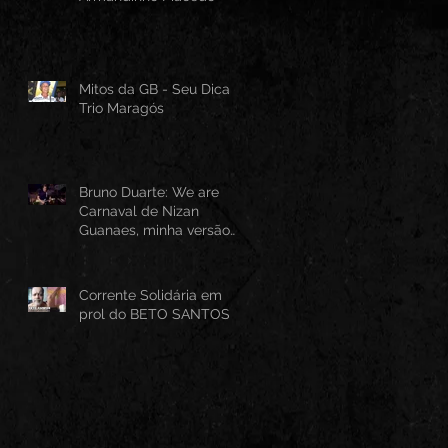
Mitos da GB - Seu Dica -
Trio Maragós
Bruno Duarte: We are
Carnaval de Nizan
Guanaes, minha versão
instrumental em Guitarra
Baiana
Corrente Solidária em
prol do BETO SANTOS