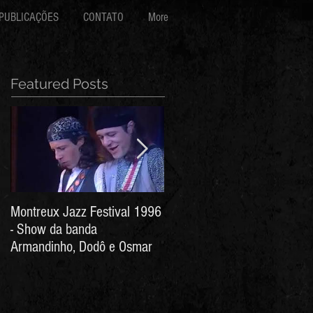
PUBLICAÇÕES
CONTATO
More
Featured Posts
Montreux Jazz Festival 1996
Jorge Barata e Marcos
- Show da banda
Stress - Hino ao Senhor do
Armandinho, Dodô e Osmar
Bonfim (Arthur de Salles e
João Antônio Wanderley)