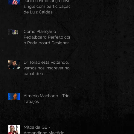
Jubileu Filho lança novo
single com participação
de Luiz Caldas
Como Planejar o
Pedalboard Perfeito com
o Pedalboard Designer
Canvas
Dr Torao esta voltando,
vamos nos inscrever no
canal dele.
Almério Machado - Trio
Tapajós
Mitos da GB -
Armandinho Macêdo