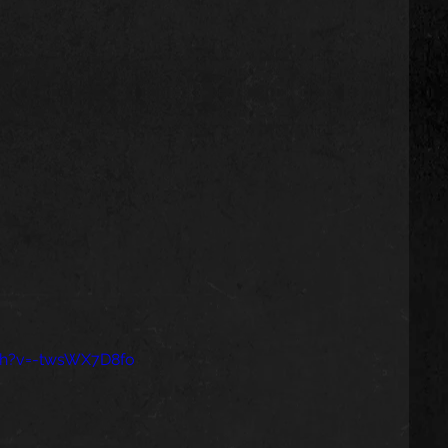
ch?v=-twsWX7D8fo