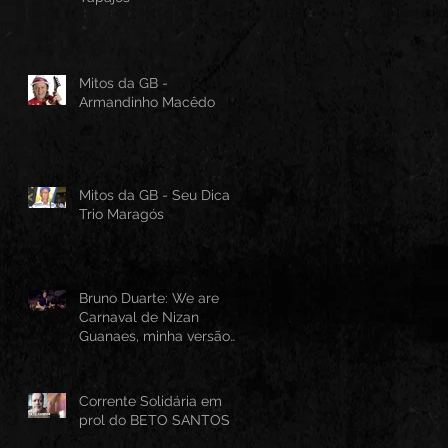
Mitos da GB -
Armandinho Macêdo
Mitos da GB - Seu Dica -
Trio Maragós
Bruno Duarte: We are
Carnaval de Nizan
Guanaes, minha versão
instrumental em Guitarra
Baiana
Corrente Solidária em
prol do BETO SANTOS