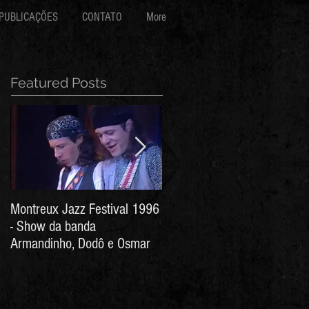
PUBLICAÇÕES
CONTATO
More
Featured Posts
Montreux Jazz Festival 1996
Jorge Barata e Marcos
- Show da banda
Stress - Hino ao Senhor do
Armandinho, Dodô e Osmar
Bonfim (Arthur de Salles e
João Antônio Wanderley)