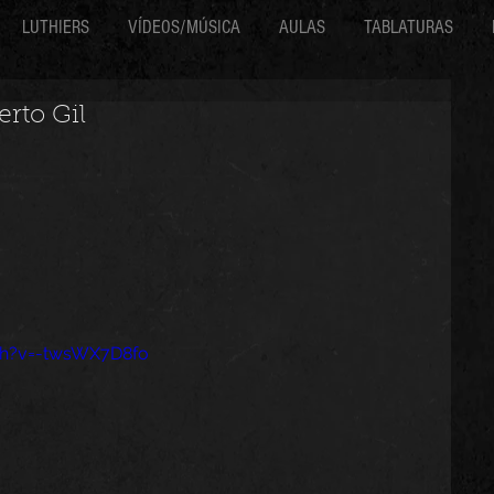
LUTHIERS
VÍDEOS/MÚSICA
AULAS
TABLATURAS
erto Gil
ch?v=-twsWX7D8fo