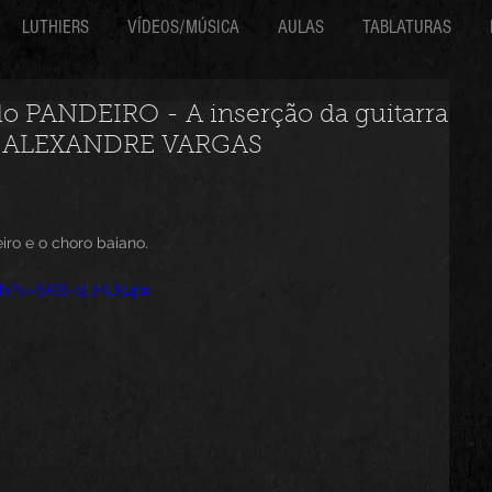
LUTHIERS
VÍDEOS/MÚSICA
AULAS
TABLATURAS
PANDEIRO - A inserção da guitarra
or ALEXANDRE VARGAS
ro e o choro baiano.
ch?v=6K8-1LHUs4w