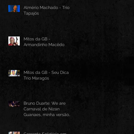
Almério Machado - Trio
Tapajós
Mitos da GB -
Armandinho Macêdo
Mitos da GB - Seu Dica -
Trio Maragós
Bruno Duarte: We are
Carnaval de Nizan
Guanaes, minha versão
instrumental em Guitarra
Baiana
Corrente Solidária em