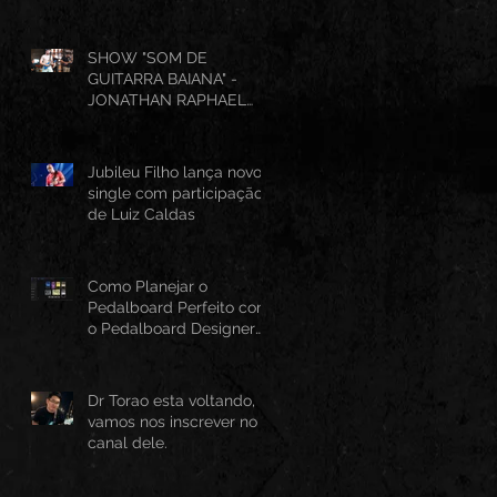
SHOW "SOM DE
GUITARRA BAIANA" -
JONATHAN RAPHAEL
(AO VIVO CANTINHO DO
FRANGO 25/07/2026)
Jubileu Filho lança novo
single com participação
de Luiz Caldas
Como Planejar o
Pedalboard Perfeito com
o Pedalboard Designer
Canvas
Dr Torao esta voltando,
vamos nos inscrever no
canal dele.