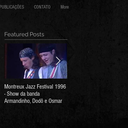
PUBLICAÇÕES
CONTATO
More
Featured Posts
Montreux Jazz Festival 1996
Jorge Barata e Marcos
- Show da banda
Stress - Hino ao Senhor do
Armandinho, Dodô e Osmar
Bonfim (Arthur de Salles e
João Antônio Wanderley)