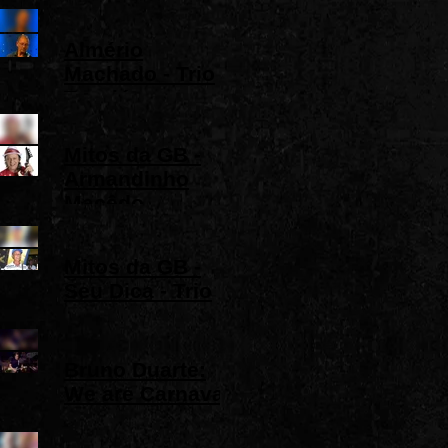
inscrever no
canal dele.
Almério
Machado - Trio
Tapajós
Mitos da GB -
Armandinho
Macêdo
Mitos da GB -
Seu Dica - Trio
Maragós
Bruno Duarte:
We are Carnaval
de Nizan
Guanaes, minha