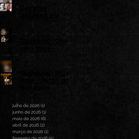
versão
Corrente
instrumental em
Solidária em
Guitarra Baiana
prol do BETO
SANTOS
Tablatura - Que
nem Maré -
Jorge Vercillo
Tablatura - Bole
Bole - Jacob do
Bandolim
Archive
julho de 2026
(1)
1 post
junho de 2026
(1)
1 post
maio de 2026
(6)
6 posts
abril de 2026
(2)
2 posts
março de 2026
(1)
1 post
fevereiro de 2026
(5)
5 posts