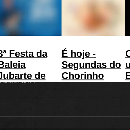
TAS
LUTHIERS
VÍDEOS/MÚSICA
AULAS
TABLATURAS
asileiras 4
3ª Festa da
É hoje -
estudos, vou lançar uma série de livros com partituras de músi
Baleia
Segundas do
 (só consigo as com boa qualidade de imagem), peçam por mensa
Jubarte de
Chorinho
nteúdo de costume.
Praia do Forte
com Peu
Souza Trio