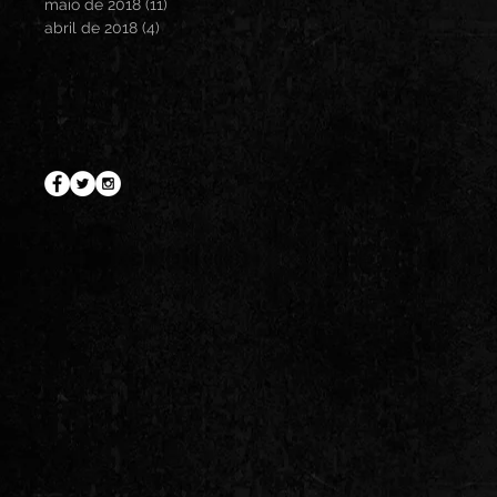
maio de 2018
(11)
11 posts
abril de 2018
(4)
4 posts
Search By Tags
Histórias do Tio Márcio
(8)
8 posts
Mais ou Menos
(4)
4 posts
Follow Us