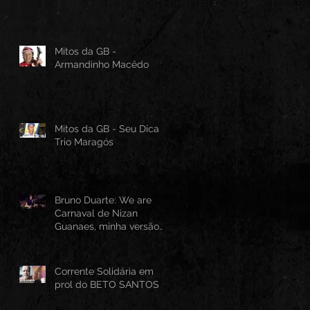
Mitos da GB -
Armandinho Macêdo
Mitos da GB - Seu Dica -
Trio Maragós
Bruno Duarte: We are
Carnaval de Nizan
Guanaes, minha versão
instrumental em Guitarra
Baiana
Corrente Solidária em
prol do BETO SANTOS