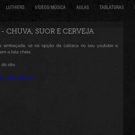
LUTHIERS
VÍDEOS/MÚSICA
AULAS
TABLATURAS
 - CHUVA, SUOR E CERVEJA
eja embaçada, vá na opção da catraca no seu youtube e 
m a tela cheia.
 do site.
?v=N3yftld0lIc