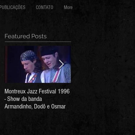
PUBLICAÇÕES
CONTATO
More
Featured Posts
Montreux Jazz Festival 1996
Jorge Barata e Marcos
- Show da banda
Stress - Hino ao Senhor do
Armandinho, Dodô e Osmar
Bonfim (Arthur de Salles e
João Antônio Wanderley)