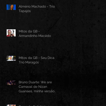
Almério Machado - Trio
Tapajós
Mitos da GB -
Armandinho Macêdo
Mitos da GB - Seu Dica -
Trio Maragós
Bruno Duarte: We are
Carnaval de Nizan
Guanaes, minha versão
instrumental em Guitarra
Baiana