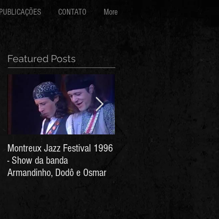
PUBLICAÇÕES
CONTATO
More
Featured Posts
Montreux Jazz Festival 1996
Jorge Barata e Marcos
- Show da banda
Stress - Hino ao Senhor do
Armandinho, Dodô e Osmar
Bonfim (Arthur de Salles e
João Antônio Wanderley)