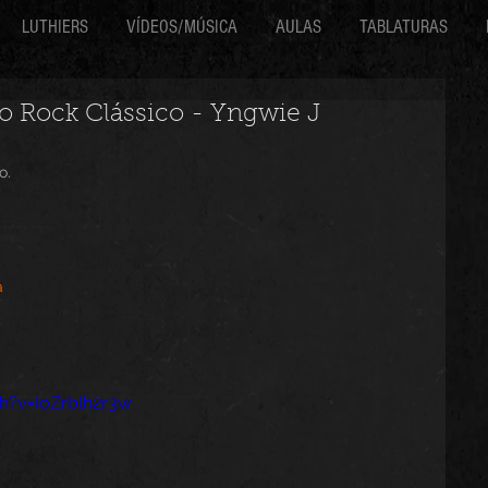
LUTHIERS
VÍDEOS/MÚSICA
AULAS
TABLATURAS
o Rock Clássico - Yngwie J
o.
a
h?v=IoZrblh2r3w