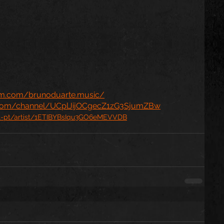
am.com/brunoduarte.music/
.com/channel/UCplJijOCgecZ1zG3SjumZBw
ntl-pt/artist/1ETIBYBsIqu3GO6eMEVVDB