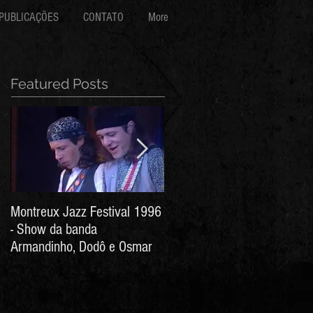
PUBLICAÇÕES
CONTATO
More
Featured Posts
Montreux Jazz Festival 1996
Jorge Barata e Marcos
- Show da banda
Stress - Hino ao Senhor do
Armandinho, Dodô e Osmar
Bonfim (Arthur de Salles e
João Antônio Wanderley)