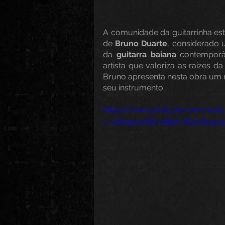
A comunidade da guitarrinha est
de 
Bruno Duarte
, considerado 
da 
guitarra baiana
 contemporâ
artista que valoriza as raízes d
Bruno apresenta nesta obra um m
seu instrumento.
https://www.youtube.com/watc
v=1XBq2ca68O4&list=RD1XBq2ca