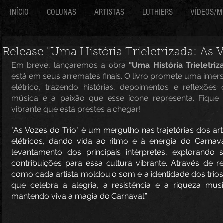
INÍCIO
COLUNAS
ARTISTAS
LUTHIERS
VÍDEOS/M
Release "Uma História Trieletrizada: As 
Em breve, lançaremos a obra 
"Uma História Trieletriz
está em seus arremates finais. O livro promete uma imersão
elétrico, trazendo histórias, depoimentos e reflexões
música e a paixão que esse ícone representa. Fique 
vibrante que está prestes a chegar!
"As Vozes do Trio" é um mergulho nas trajetórias dos art
elétricos, dando vida ao ritmo e à energia do Carnav
levantamento dos principais intérpretes, explorando su
contribuições para essa cultura vibrante. Através de re
como cada artista moldou o som e a identidade dos trio
que celebra a alegria, a resistência e a riqueza musi
mantendo viva a magia do Carnaval.”