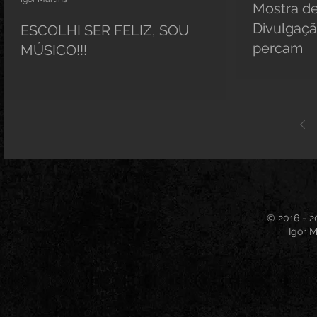
Mostra de
Divulgaçã
ESCOLHI SER FELIZ, SOU
percam
MÚSICO!!!
© 2016 - 2
Igor M