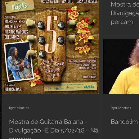
Mostra de
Divulgaçã
percam
Igor Martins
Igor Martins
Mostra de Guitarra Baiana -
Bandolim 
Divulgação -É Dia 5/02/18 - Não