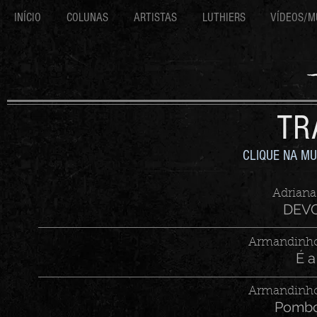
INÍCIO
COLUNAS
ARTISTAS
LUTHIERS
VÍDEOS/M
TR
CLIQUE NA MU
Adriana
DEV
Armandinho
É 
Armandinho
Pombo