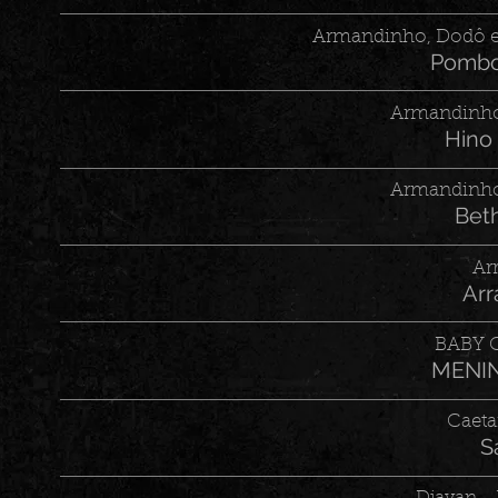
Armandinho, Dodô e
Pombo
Armandinho
Hino
Armandinho
Bet
Ar
Arr
BABY 
MENIN
Caeta
S