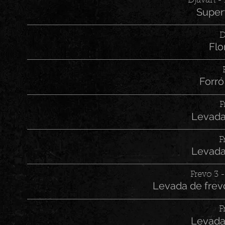
Djavan -
Super
D
Flo
Forr
F
Levada
F
Levada
Frevo 3 
Levada de frev
F
Levada