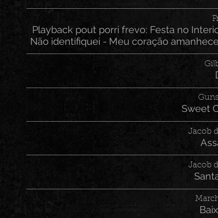
F
Playback pout porri frevo: Festa no Interi
Não identifiquei - Meu coração amanheceu
Gil
Guns
Sweet C
Jacob 
Ass
Jacob 
Sant
Marc
Baix