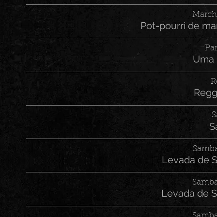
March
Pot-pourri de ma
Pa
Uma B
R
Regg
S
S
Samba
Levada de 
Samba
Levada de 
Samba