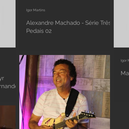
Igor Martins
Alexandre Machado - Série Três
Pedais 02
Igor 
Ma
yr
ernandes