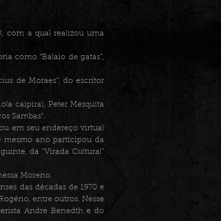
, com a qual realizou uma
ria como “Balaio de gatas”,
ius de Moraes”, do escritor
la caipira), Peter Mesquita
ros Sambas”.
zou em seu endereço virtual
se mesmo ano participou da
uinte, da “Virada Cultural”
anessa Moreno.
enses das décadas de 1970 e
Rogério, entre outros. Nesse
aterista Andre Benedth e do