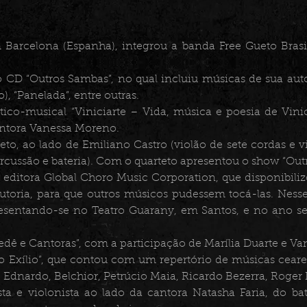
arcelona (Espanha), integrou a banda Free Gueto Brasil
CD “Outros Sambas”, no qual incluiu músicas de sua auto
o), “Panelada”, entre outras.
tico-musical “Viniciarte – Vida, música e poesia de Vinic
antora Vanessa Moreno.
, ao lado de Emiliano Castro (violão de sete cordas e vio
ercussão e bateria). Com o quarteto apresentou o show “Out
 editora Global Choro Music Corporation, que disponibili
autoria, para que outros músicos pudessem tocá-las. Nes
presentando-se no Teatro Guarany, em Santos, e no ano seg
dê e Cantoras”, com a participação de Marília Duarte e V
o Exílio”, que contou com um repertório de músicas cear
, Ednardo, Belchior, Petrúcio Maia, Ricardo Bezerra, Roger 
sta e violonista ao lado da cantora Natasha Faria, do b