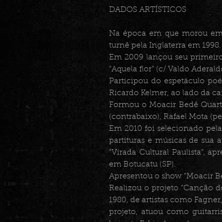
DADOS ARTÍSTICOS
Na época em que morou em B
turnê pela Inglaterra em 1998.
Em 2009 lançou seu primeiro 
“Aquela flor” (c/ Valdo Aderald
Participou do espetáculo poé
Ricardo Kelmer, ao lado da c
Formou o Moacir Bedê Quarteto
(contrabaixo), Rafael Mota (p
Em 2010 foi selecionado pela
partituras e músicas de sua 
“Virada Cultural Paulista”, a
em Botucatu (SP).
Apresentou o show “Moacir Be
Realizou o projeto “Canção d
1980, de artistas como Fagner
projeto, atuou como guitarri