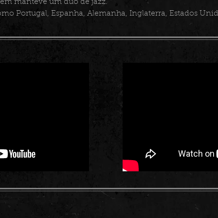
quem manteve um duo de jazz.
omo Portugal, Espanha, Alemanha, Inglaterra, Estados Unid