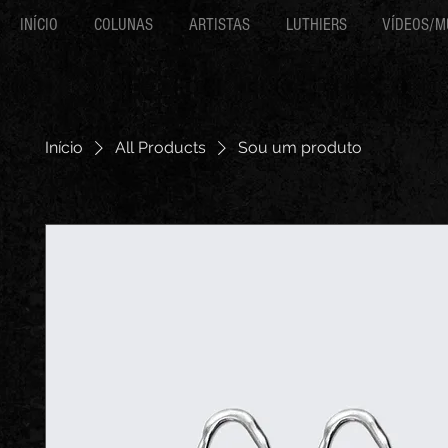
INÍCIO
COLUNAS
ARTISTAS
LUTHIERS
VÍDEOS/M
Início
All Products
Sou um produto