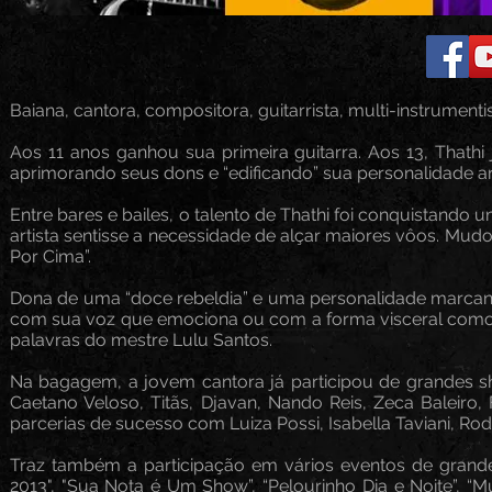
Baiana, cantora, compositora, guitarrista, multi-instrumentis
Aos 11 anos ganhou sua primeira guitarra. Aos 13, Thathi 
aprimorando seus dons e “edificando” sua personalidade art
Entre bares e bailes, o talento de Thathi foi conquistando
artista sentisse a necessidade de alçar maiores vôos. Mudo
Por Cima”.
Dona de uma “doce rebeldia” e uma personalidade marcante
com sua voz que emociona ou com a forma visceral como toc
palavras do mestre Lulu Santos.
Na bagagem, a jovem cantora já participou de grandes s
Caetano Veloso, Titãs, Djavan, Nando Reis, Zeca Baleiro
parcerias de sucesso com Luiza Possi, Isabella Taviani, Rod
Traz também a participação em vários eventos de grande
2013", "Sua Nota é Um Show”, “Pelourinho Dia e Noite”, “M