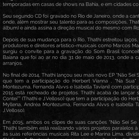
temporadas em casas de shows na Bahia, e em cidades como
Seu segundo CD foi gravado no Rio de Janeiro, onde a cantor
onde, além mostrar seu talento para as composições, That
álbum) e ainda assina a direção musical do mesmo com Rob
Depois de sua mudança para o Rio, Thathi estreitou laços
produtores e diretores artístico-musicais como Marcos May
surgiu o convite para a gravação do Som Brasil (con
Baiana que foi ao ar no dia 31 de maio de 2013, onde a 
arranjos.
No final de 2014, Thathi lançou seu mais novo EP “Não Sei S
que tem a participação do Herbert Vianna , “Na Sua" (Th
Montezuma, Fernanda Alvvs e Isabella Taviani) com particip
2015 está recheado de projetos. Thathi acaba de lançar
Contei”” (Thathi e J.Velloso) que tem a participação do Herbe
Myllena, Andréa Montezuma, Fernanda Alvvs e Isabella Tav
J.Velloso).
Em 2015, ambos os clipes de suas canções “Não Sei Se Te
Thathi também está realizando vários projetos paralelos 
às suas referências musicais Rita Lee e Marina Lima, divid