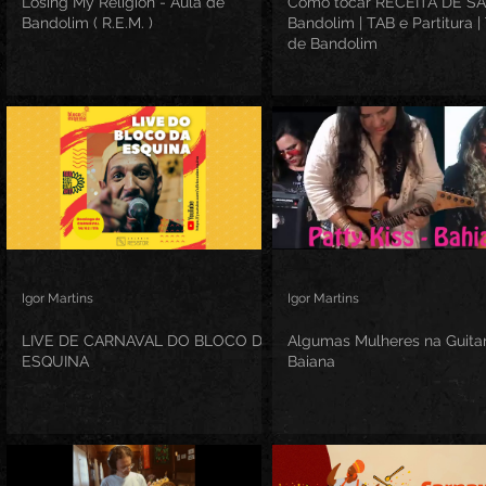
Losing My Religion - Aula de
Como tocar RECEITA DE S
Bandolim ( R.E.M. )
Bandolim | TAB e Partitura | 
de Bandolim
Igor Martins
Igor Martins
LIVE DE CARNAVAL DO BLOCO DA
Algumas Mulheres na Guita
ESQUINA
Baiana