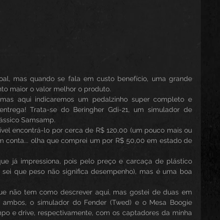
al, mas quando se fala em custo benefício, uma grande 
o maior o valor melhor o produto.
, mas aqui indicaremos um pedalzinho super completo e 
entrega! Trata-se do Beringher Gdi-21, um simulador de 
clássico Samsamp.
ível encontrá-lo por cerca de R$ 120,00 (um pouco mais ou 
conta... olha que comprei um por R$ 50,00 em estado de 
 já impressiona, pois pelo preço e carcaça de plástico 
: sei que peso não significa desempenho), mas é uma boa 
que não tem como descrever aqui, mas gostei de duas em 
m ambos, o simulador do Fender (Twed) e o Mesa Boogie 
po e drive, respectivamente, com os captadores da minha 