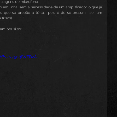
gulagens de microfone.
o em linha, sem a necessidade de um amplificador, o que já 
s que se propõe a tê-lo,  pois é de se presumir ser um 
(risos).
am por si só:
ch?v=N75nqIWFD2A