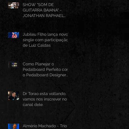
SHOW "SOM DE
GUITARRA BAIANA" -
JONATHAN RAPHAEL
(AO VIVO CANTINHO DO
FRANGO 25/07/2026)
Jubileu Filho lança novo
single com participação
de Luiz Caldas
Como Planejar o
Pedalboard Perfeito com
o Pedalboard Designer
Canvas
Dr Torao esta voltando,
vamos nos inscrever no
canal dele.
Almério Machado - Trio