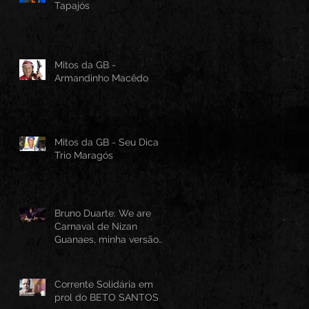
Tapajós
Mitos da GB -
Armandinho Macêdo
Mitos da GB - Seu Dica -
Trio Maragós
Bruno Duarte: We are
Carnaval de Nizan
Guanaes, minha versão
instrumental em Guitarra
Baiana
Corrente Solidária em
prol do BETO SANTOS