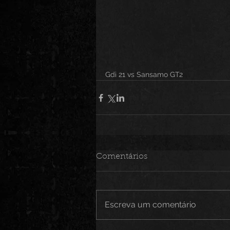
Gdi 21 vs Sansamo GT2
Comentários
Escreva um comentário