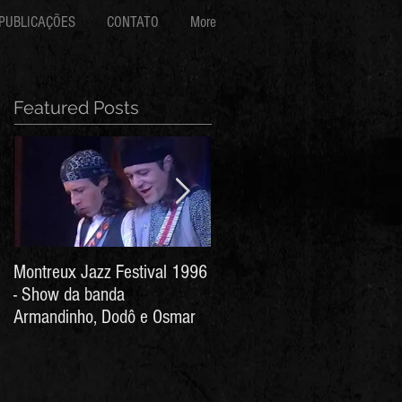
PUBLICAÇÕES
CONTATO
More
Featured Posts
Montreux Jazz Festival 1996
Jorge Barata e Marcos
- Show da banda
Stress - Hino ao Senhor do
Armandinho, Dodô e Osmar
Bonfim (Arthur de Salles e
João Antônio Wanderley)