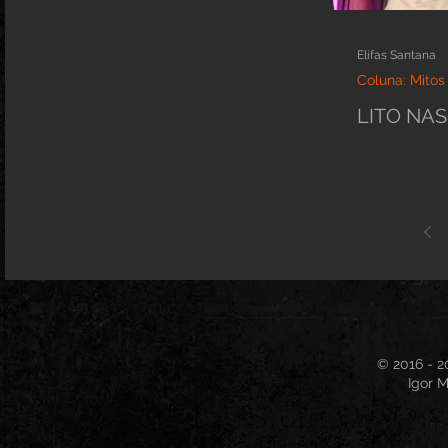
Elifas Santana
Coluna: Mitos
LITO NA
© 2016 - 2
Igor M