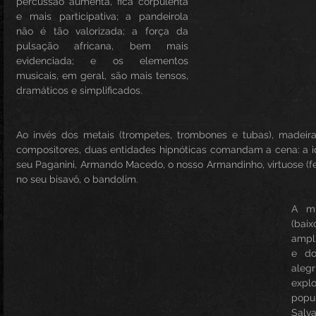
percussão aumenta, fica corpulenta 
e mais participativa; a pandeirola 
não é tão valorizada; a força da 
pulsação africana, bem mais 
evidenciada; e os elementos 
musicais, em geral, são mais tensos, 
dramáticos e simplificados.
Ao invés dos metais (trompetes, trombones e tubas), madeira
compositores, duas entidades hipnóticas comandam a cena: a idio
seu Paganini, Armando Macedo, o nosso Armandinho, virtuose (fera
no seu bisavô, o bandolim.
A mi
(bai
ampli
e do
alegr
expl
popu
Salv