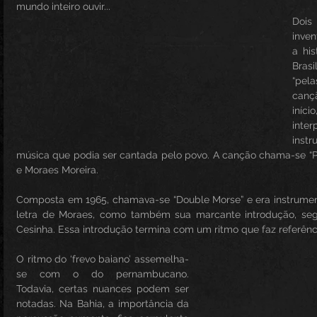
mundo inteiro ouvir... 
Doi
inven
a his
Brasi
“pela
canç
iníci
inte
inst
música que podia ser cantada pelo povo. A canção chama-se “P
e Moraes Moreira.
Composta em 1965, chamava-se “Double Morse” e era instrumenta
letra de Moraes, como também sua marcante introdução, seg
Cesinha. Essa introdução termina com um ritmo que faz referênc
O ritmo do ‘frevo baiano’ assemelha-
se com o do pernambucano. 
Todavia, certas nuances podem ser 
notadas. Na Bahia, a importância da 