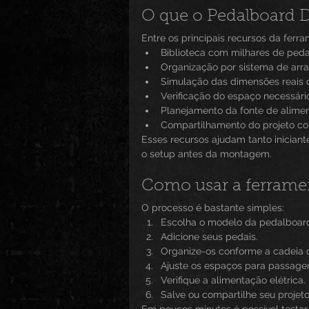
O que o Pedalboard D
Entre os principais recursos da ferr
Biblioteca com milhares de peda
Organização por sistema de arras
Simulação das dimensões reais 
Verificação do espaço necessári
Planejamento da fonte de alime
Compartilhamento do projeto co
Esses recursos ajudam tanto iniciant
o setup antes da montagem.
Como usar a ferrame
O processo é bastante simples:
Escolha o modelo da pedalboar
Adicione seus pedais.
Organize-os conforme a cadeia d
Ajuste os espaços para passage
Verifique a alimentação elétrica.
Salve ou compartilhe seu projeto
Em poucos minutos é possível testar