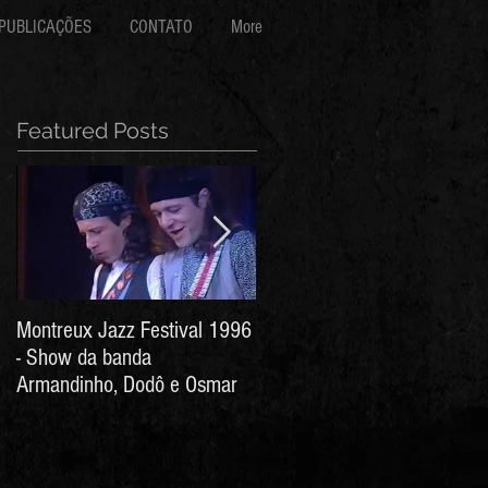
PUBLICAÇÕES
CONTATO
More
Featured Posts
Montreux Jazz Festival 1996
Jorge Barata e Marcos
- Show da banda
Stress - Hino ao Senhor do
Armandinho, Dodô e Osmar
Bonfim (Arthur de Salles e
João Antônio Wanderley)