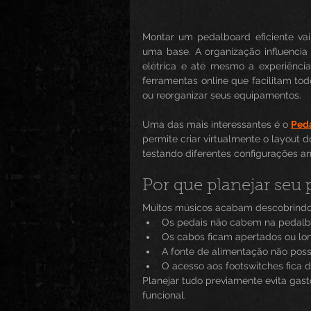
Montar um pedalboard eficiente vai
uma base. A organização influencia d
elétrica e até mesmo a experiência
ferramentas online que facilitam t
ou reorganizar seus equipamentos.
Uma das mais interessantes é o 
Ped
permite criar virtualmente o layout 
testando diferentes configurações a
Por que planejar seu
Muitos músicos acabam descobrindo
Os pedais não cabem na pedalbo
Os cabos ficam apertados ou lo
A fonte de alimentação não possu
O acesso aos footswitches fica 
Planejar tudo previamente evita gas
funcional.