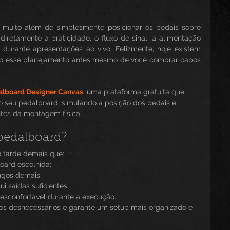
 muito além de simplesmente posicionar os pedais sobre 
iretamente a praticidade, o fluxo de sinal, a alimentação 
 durante apresentações ao vivo. Felizmente, hoje existem 
odo esse planejamento antes mesmo de você comprar cabos 
alboard Designer Canvas
, uma plataforma gratuita que 
do seu pedalboard, simulando a posição dos pedais e 
ntes da montagem física.
 pedalboard?
 tarde demais que:
ard escolhida;
ngos demais;
i saídas suficientes;
desconfortável durante a execução.
tos desnecessários e garante um setup mais organizado e 