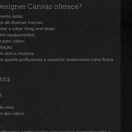
esigner Canvas oferece?
amenta estão:
is de diversas marcas;
tar e soltar (drag and drop);
dos equipamentos;
o para cabos;
ntação;
m outros músicos.
es quanto profissionais a visualizar exatamente como ficará 
nta
d.
e sinal.
m dos cabos.
.
 diferentes configurações sem precisar desmontar todo o 