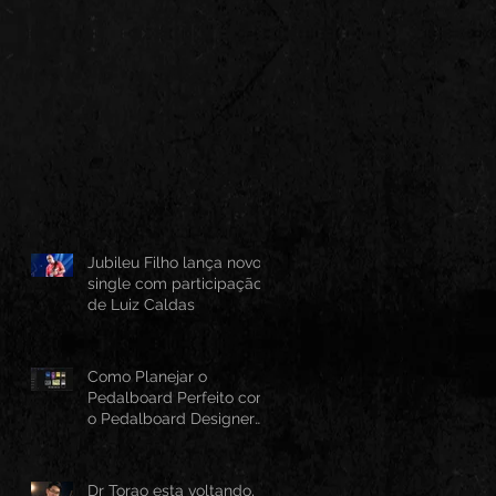
Jubileu Filho lança novo
single com participação
de Luiz Caldas
Como Planejar o
Pedalboard Perfeito com
o Pedalboard Designer
Canvas
Dr Torao esta voltando,