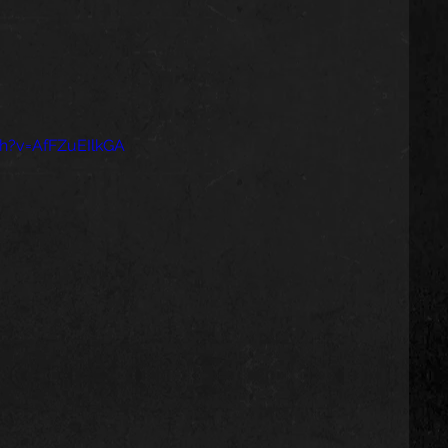
h?v=AfFZuEIlkGA