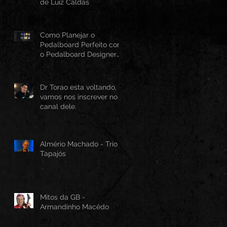
de Luiz Caldas
Como Planejar o
Pedalboard Perfeito com
o Pedalboard Designer
Canvas
Dr Torao esta voltando,
vamos nos inscrever no
canal dele.
Almério Machado - Trio
Tapajós
Mitos da GB -
Armandinho Macêdo