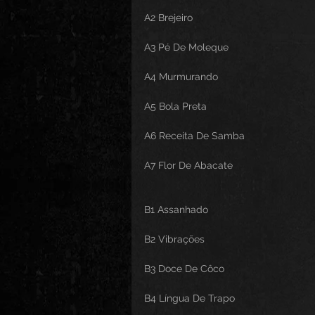
A2 Brejeiro
A3 Pé De Moleque
A4 Murmurando
A5 Bola Preta
A6 Receita De Samba
A7 Flor De Abacate
B1 Assanhado
B2 Vibrações
B3 Doce De Côco
B4 Língua De Trapo