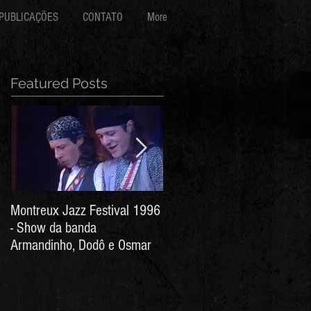
PUBLICAÇÕES
CONTATO
More
Featured Posts
Montreux Jazz Festival 1996
Jorge Barata e Marcos
- Show da banda
Stress - Hino ao Senhor do
Armandinho, Dodô e Osmar
Bonfim (Arthur de Salles e
João Antônio Wanderley)