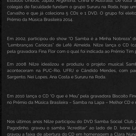
Estados Unidos, Japão, Argentina, China e Austrália. De volta a
colegas de faculdade fundam o grupo Sururu na Roda, hoje um t
Carvalho e que já coleciona 5 CDs e 1 DVD. O grupo foi elei
Prêmio da Música Brasileira 2014.
Em 2002, participou do show “O Samba é a Minha Nobreza” de
“Lembranças Cariocas” de Lefê Almeida. Nilze lança o CD (cant
pela gravadora Fina Flor com o qual foi indicada ao Prêmio Tim
Em 2008 Nilze idealizou e produziu o projeto musical Sam
aconteceram na PUC-Rio, UFRJ e Cândido Mendes, com part
Sargento, Nei Lopes, Ana Costa e Sururu na Roda.
Em 2010 lança o CD “O que é Meu” pela gravadora Biscoito Fin
no Prêmio da Música Brasileira – Samba na Lapa – Melhor CD e 
Nos últimos anos Nilze participou do DVD Samba Social Club 2 
Pagodinho, gravou o samba “Acreditar” ao lado de D. Ivone 
gravou a faixa de abertura do CD em homenagem a Clara Nunes,