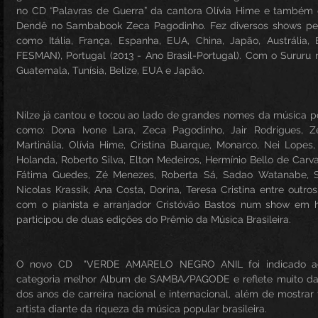
no CD “Palavras de Guerra” da cantora Olívia Hime e também g
Dendê no Sambabook Zeca Pagodinho. Fez diversos shows pelo
como Itália, França, Espanha, EUA, China, Japão, Austrália, E
FESMAN), Portugal (2013 - Ano Brasil-Portugal). Com o Sururu n
Guatemala, Tunísia, Belize, EUA e Japão.
Nilze já cantou e tocou ao lado de grandes nomes da música popu
como: Dona Ivone Lara, Zeca Pagodinho, Jair Rodrigues, Zé
Martinália, Olívia Hime, Cristina Buarque, Monarco, Nei Lopes
Holanda, Roberto Silva, Elton Medeiros, Hermínio Bello de Carva
Fátima Guedes, Zé Menezes, Roberta Sá, Sadao Watanabe, Stefa
Nicolas Krassik, Ana Costa, Dorina, Teresa Cristina entre outro
com o pianista e arranjador Cristóvão Bastos num show em h
participou de duas edições do Prêmio da Música Brasileira.
O novo CD  "VERDE AMARELO NEGRO ANIL foi indicado a
categoria melhor Album de SAMBA/PAGODE e reflete muito da v
dos anos de carreira nacional e internacional, além de mostrar 
artista diante da riqueza da música popular brasileira.