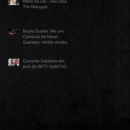
Mitos da GB - Seu Dica -
Trio Maragós
Bruno Duarte: We are
Carnaval de Nizan
Guanaes, minha versão
instrumental em Guitarra
Baiana
Corrente Solidária em
prol do BETO SANTOS