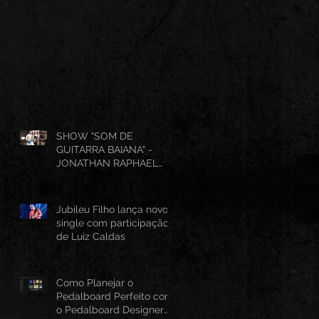
SHOW "SOM DE
GUITARRA BAIANA" -
JONATHAN RAPHAEL
(AO VIVO CANTINHO DO
FRANGO 25/07/2026)
Jubileu Filho lança novo
single com participação
de Luiz Caldas
Como Planejar o
Pedalboard Perfeito com
o Pedalboard Designer