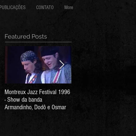
PUBLICAÇÕES
CONTATO
More
Featured Posts
Montreux Jazz Festival 1996
Jorge Barata e Marcos
- Show da banda
Stress - Hino ao Senhor do
Armandinho, Dodô e Osmar
Bonfim (Arthur de Salles e
João Antônio Wanderley)