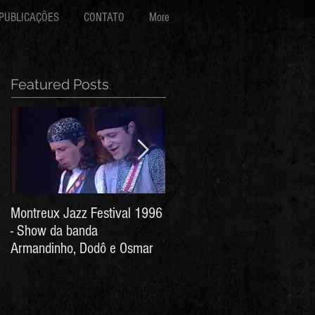
PUBLICAÇÕES
CONTATO
More
Featured Posts
Montreux Jazz Festival 1996
Jorge Barata e Marcos
- Show da banda
Stress - Hino ao Senhor do
Armandinho, Dodô e Osmar
Bonfim (Arthur de Salles e
João Antônio Wanderley)