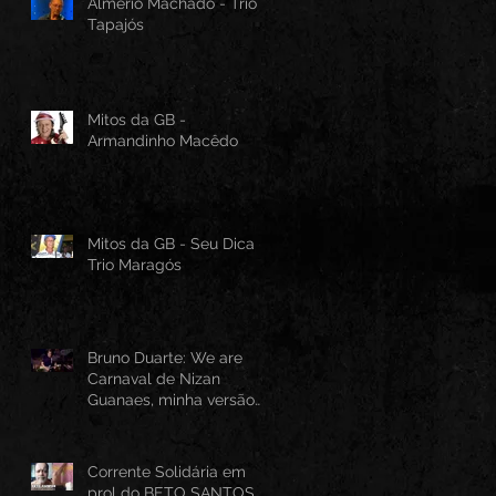
Almério Machado - Trio
Tapajós
Mitos da GB -
Armandinho Macêdo
Mitos da GB - Seu Dica -
Trio Maragós
Bruno Duarte: We are
Carnaval de Nizan
Guanaes, minha versão
instrumental em Guitarra
Baiana
Corrente Solidária em
prol do BETO SANTOS