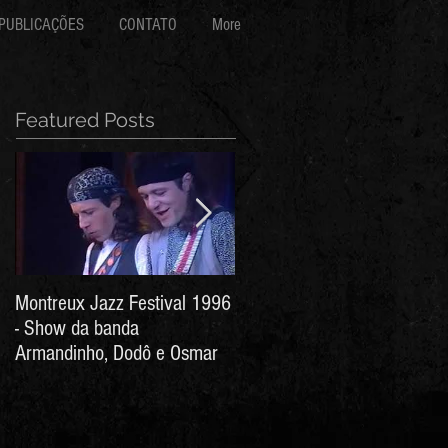
PUBLICAÇÕES
CONTATO
More
Featured Posts
Montreux Jazz Festival 1996
Jorge Barata e Marcos
- Show da banda
Stress - Hino ao Senhor do
Armandinho, Dodô e Osmar
Bonfim (Arthur de Salles e
João Antônio Wanderley)