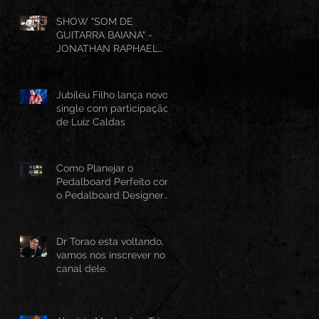
SHOW "SOM DE
GUITARRA BAIANA" -
JONATHAN RAPHAEL
(AO VIVO CANTINHO DO
FRANGO 25/07/2026)
Jubileu Filho lança novo
single com participação
de Luiz Caldas
Como Planejar o
Pedalboard Perfeito com
o Pedalboard Designer
Canvas
Dr Torao esta voltando,
vamos nos inscrever no
canal dele.