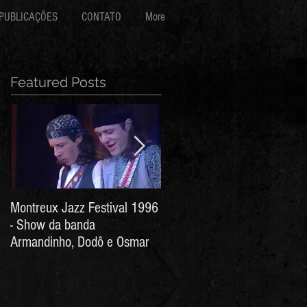
PUBLICAÇÕES
CONTATO
More
Featured Posts
Montreux Jazz Festival 1996
Jorge Barata e Marcos
- Show da banda
Stress - Hino ao Senhor do
Armandinho, Dodô e Osmar
Bonfim (Arthur de Salles e
João Antônio Wanderley)