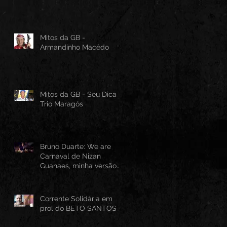
Mitos da GB -
Armandinho Macêdo
Mitos da GB - Seu Dica -
Trio Maragós
Bruno Duarte: We are
Carnaval de Nizan
Guanaes, minha versão
instrumental em Guitarra
Baiana
Corrente Solidária em
prol do BETO SANTOS