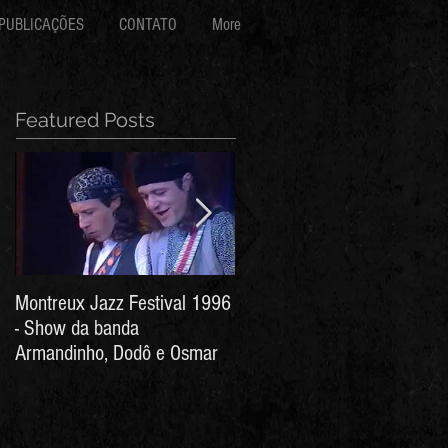
PUBLICAÇÕES
CONTATO
More
Featured Posts
Montreux Jazz Festival 1996
Jorge Barata e Marcos
- Show da banda
Stress - Hino ao Senhor do
Armandinho, Dodô e Osmar
Bonfim (Arthur de Salles e
João Antônio Wanderley)