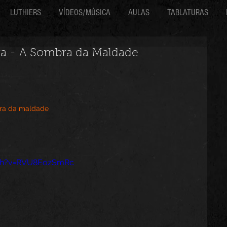
LUTHIERS
VÍDEOS/MÚSICA
AULAS
TABLATURAS
ra - A Sombra da Maldade
bra da maldade
tch?v=RVU8EozSmRc