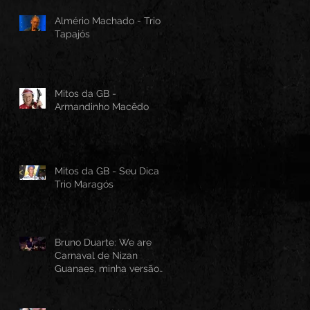
Almério Machado - Trio
Tapajós
Mitos da GB -
Armandinho Macêdo
Mitos da GB - Seu Dica -
Trio Maragós
Bruno Duarte: We are
Carnaval de Nizan
Guanaes, minha versão
instrumental em Guitarra
Baiana