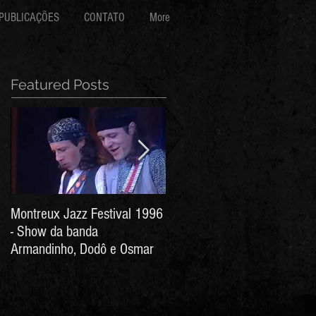
PUBLICAÇÕES
CONTATO
More
Featured Posts
Montreux Jazz Festival 1996
Jorge Barata e Marcos
- Show da banda
Stress - Hino ao Senhor do
Armandinho, Dodô e Osmar
Bonfim (Arthur de Salles e
João Antônio Wanderley)