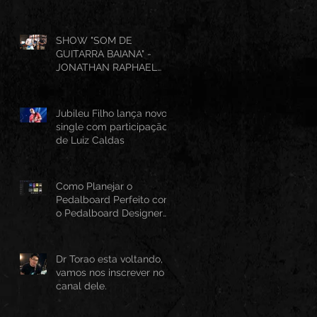
SHOW "SOM DE
GUITARRA BAIANA" -
JONATHAN RAPHAEL
(AO VIVO CANTINHO DO
FRANGO 25/07/2026)
Jubileu Filho lança novo
single com participação
de Luiz Caldas
Como Planejar o
Pedalboard Perfeito com
o Pedalboard Designer
Canvas
Dr Torao esta voltando,
vamos nos inscrever no
canal dele.