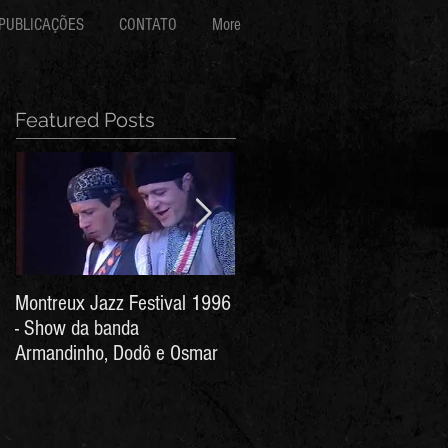
PUBLICAÇÕES
CONTATO
More
Featured Posts
Montreux Jazz Festival 1996
Jorge Barata e Marcos
- Show da banda
Stress - Hino ao Senhor do
Armandinho, Dodô e Osmar
Bonfim (Arthur de Salles e
João Antônio Wanderley)