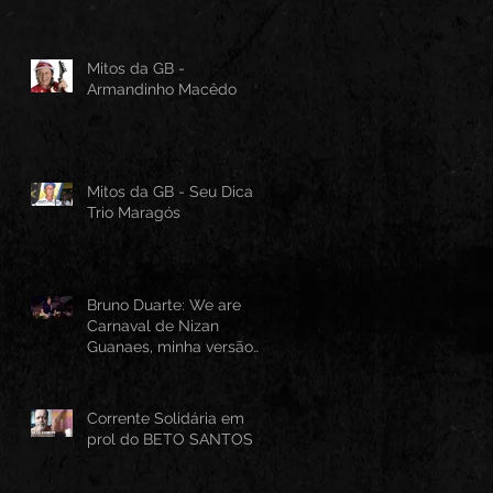
Mitos da GB -
Armandinho Macêdo
Mitos da GB - Seu Dica -
Trio Maragós
Bruno Duarte: We are
Carnaval de Nizan
Guanaes, minha versão
instrumental em Guitarra
Baiana
Corrente Solidária em
prol do BETO SANTOS