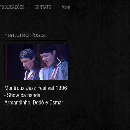
PUBLICAÇÕES
CONTATO
More
Featured Posts
Montreux Jazz Festival 1996
Jorge Barata e Marcos
- Show da banda
Stress - Hino ao Senhor do
Armandinho, Dodô e Osmar
Bonfim (Arthur de Salles e
João Antônio Wanderley)