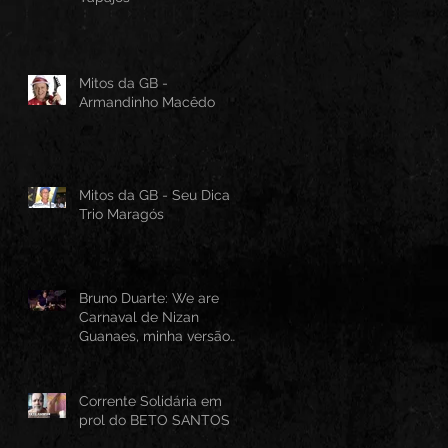
Mitos da GB -
Armandinho Macêdo
Mitos da GB - Seu Dica -
Trio Maragós
Bruno Duarte: We are
Carnaval de Nizan
Guanaes, minha versão
instrumental em Guitarra
Baiana
Corrente Solidária em
prol do BETO SANTOS