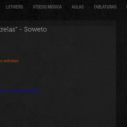
LUTHIERS
VÍDEOS/MÚSICA
AULAS
TABLATURAS
trelas" - Soweto
s estrelas
ch?v=dD_SknxaN6Q