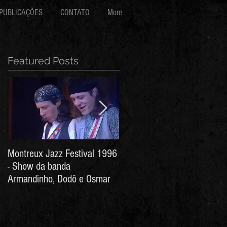
PUBLICAÇÕES
CONTATO
More
Featured Posts
Montreux Jazz Festival 1996
Jorge Barata e Marcos
- Show da banda
Stress - Hino ao Senhor do
Armandinho, Dodô e Osmar
Bonfim (Arthur de Salles e
João Antônio Wanderley)