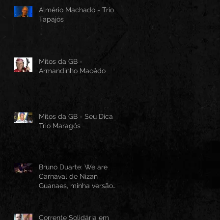
Almério Machado - Trio
Tapajós
Mitos da GB -
Armandinho Macêdo
Mitos da GB - Seu Dica -
Trio Maragós
Bruno Duarte: We are
Carnaval de Nizan
Guanaes, minha versão
instrumental em Guitarra
Baiana
Corrente Solidária em