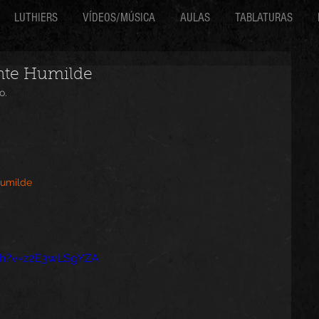
LUTHIERS
VÍDEOS/MÚSICA
AULAS
TABLATURAS
ente Humilde
o.
humilde
ch?v=z2E3wLSgYZA