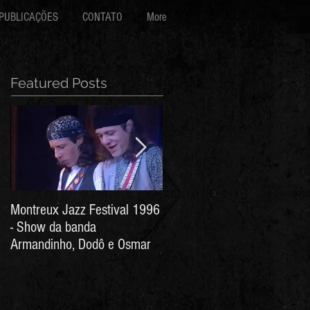
PUBLICAÇÕES
CONTATO
More
Featured Posts
Montreux Jazz Festival 1996
Jorge Barata e Marcos
- Show da banda
Stress - Hino ao Senhor do
Armandinho, Dodô e Osmar
Bonfim (Arthur de Salles e
João Antônio Wanderley)