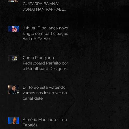
GUITARRA BAIANA" -
JONATHAN RAPHAEL
(AO VIVO CANTINHO DO
FRANGO 25/07/2026)
Jubileu Filho lança novo
single com participação
de Luiz Caldas
Como Planejar o
Pedalboard Perfeito com
o Pedalboard Designer
Canvas
Dr Torao esta voltando,
vamos nos inscrever no
canal dele.
Almério Machado - Trio
Tapajós