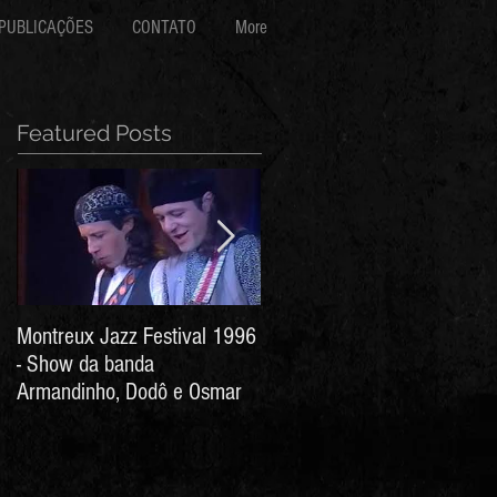
PUBLICAÇÕES
CONTATO
More
Featured Posts
Montreux Jazz Festival 1996
Jorge Barata e Marcos
- Show da banda
Stress - Hino ao Senhor do
Armandinho, Dodô e Osmar
Bonfim (Arthur de Salles e
João Antônio Wanderley)