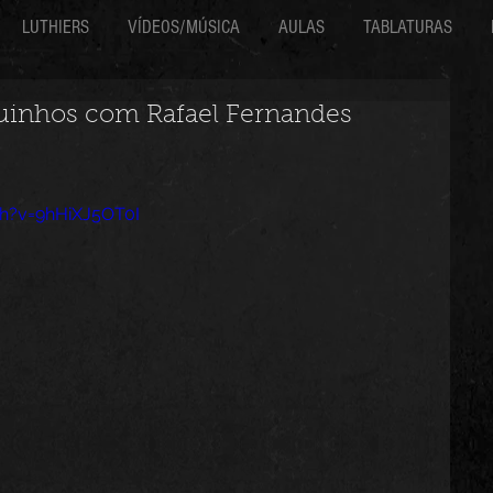
LUTHIERS
VÍDEOS/MÚSICA
AULAS
TABLATURAS
uinhos com Rafael Fernandes
h?v=9hHiXJ5OT0I