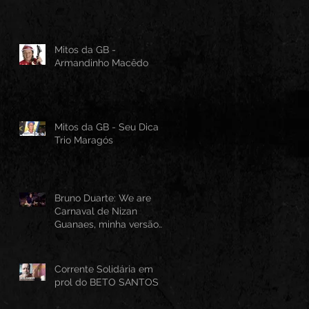
Mitos da GB -
Armandinho Macêdo
Mitos da GB - Seu Dica -
Trio Maragós
Bruno Duarte: We are
Carnaval de Nizan
Guanaes, minha versão
instrumental em Guitarra
Baiana
Corrente Solidária em
prol do BETO SANTOS